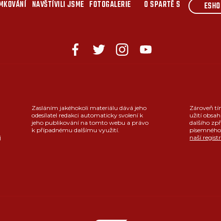
MKOVÁNÍ
NAVŠTÍVILI JSME
FOTOGALERIE
O SPARTĚ S
ESHO
Zasláním jakéhokoli materiálu dává jeho
Zároveň tí
odesílatel redakci automaticky svolení k
užití obsah
jeho publikování na tomto webu a právo
dalšího zpř
k případnému dalšímu využití.
písemného 
j
naší regist