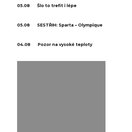
05.08
Šlo to trefit i lépe
05.08
SESTŘIH: Sparta – Olympique
04.08
Pozor na vysoké teploty