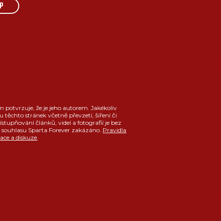
P
m potvrzuje, že je jeho autorem. Jakékoliv
u těchto stránek včetně převzetí, šíření či
ístupňování článků, videí a fotografií je bez
souhlasu Sparta Forever zakázáno.
Pravidla
race a diskuze
.