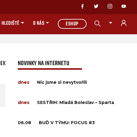
 HLEDIŠTĚ
O NÁS
ESHOP
NEK
NOVINKY NA INTERNETU
dnes
Nic jsme si nevytvořili
dnes
SESTŘIH: Mladá Boleslav – Sparta
06.08
BUĎ V TÝMU: FOCUS #3