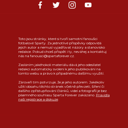
Toto jsou stránky, které si tvoří samotní fanoušci
fotbalové Sparty. Za jednotlivé příspěvky odpovídá
jejich autor a nemusí vyjadřovat názory a stanovisko
redakce. Pokud chceš přispět i ty, neváhej a kontaktuj
nás na fanousci@spartaforever.cz.
Zasláním jakéhokoli materiálu dává jeho odesílatel
redakci automaticky svolení k jeho publikování na
tomto webu a právo k případnému dalšímu využití.
Zároveň tím potvrzuje, že je jeho autorem. Jakékoliv
užití obsahu těchto stránek včetně převzetí, šíření či
dalšího zpřístupňování článků, videí a fotografií je bez
písemného souhlasu Sparta Forever zakázáno.
Pravidla
naší registrace a diskuze
.