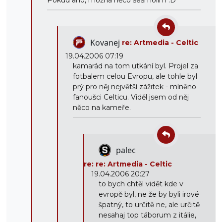
Pokud ano, možná něco sesmolim :D
Kovanej
re: Artmedia - Celtic
19.04.2006 07:19
kamarád na tom utkání byl. Projel za
fotbalem celou Evropu, ale tohle byl
prý pro něj největší zážitek - míněno
fanoušci Celticu. Viděl jsem od něj
něco na kameře.
palec
re: re: Artmedia - Celtic
19.04.2006 20:27
to bych chtěl vidět kde v
evropě byl, ne že by byli irové
špatný, to určitě ne, ale určitě
nesahaj top táborum z itálie,