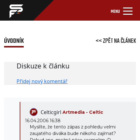
MENU
ÚVODNÍK
<< ZPĚT NA ČLÁNEK
Diskuze k článku
Přidej nový komentář
Celticgirl
Artmedia - Celtic
16.04.2006 16:38
Myslíte, že tento zápas z pohledu velmi
zaujatého diváka bude někoho zajímat?