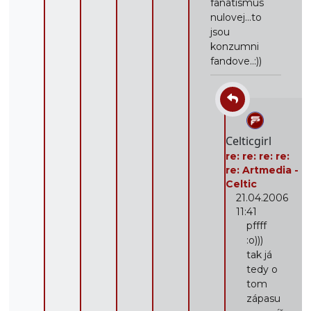
fanatismus
nulovej...to
jsou
konzumni
fandove..:))
Celticgirl
re: re: re: re:
re: Artmedia -
Celtic
21.04.2006
11:41
pffff
:o)))
tak já
tedy o
tom
zápasu