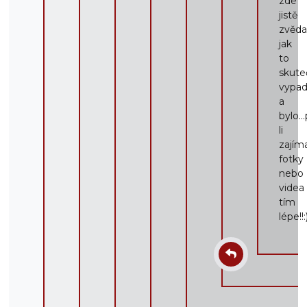
zde
jistě
zvěda
jak
to
skute
vypad
a
bylo..
li
zajím
fotky
nebo
videa
tím
lépe!!: