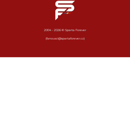
2004 - 2026 © Sparta Forever
(fanousci@spartaforever.cz)