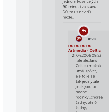
jednom kuse celých
90 minut i za stavu
5:0, to už nevidíš
nikde..
Ludva
re: re: re: re:
Artmedia - Celtic
21.04.2006 08:23
..ale ale..fans
Celticu možná
uměj zpívat,
ale to je asi
tak jediny..ale
jinak jsou to
hodne
rodinky...chorea
žadny, ohně
žadny,