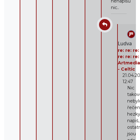
nenapíšu
nic..
Ludva
re: re: re:
re: re: re:
Artmedi
- Celtic
21.04.2
12:47
Nic
tako
nebyl
řečeno
hezk
napiš,
ostat
jsou