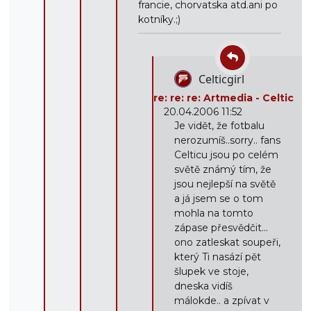
francie, chorvatska atd.ani po
kotníky.;)
Celticgirl
re: re: re: Artmedia - Celtic
20.04.2006 11:52
Je vidět, že fotbalu
nerozumíš..sorry.. fans
Celticu jsou po celém
světě známý tím, že
jsou nejlepší na světě
a já jsem se o tom
mohla na tomto
zápase přesvědčit...
ono zatleskat soupeři,
který Ti nasází pět
šlupek ve stoje,
dneska vidíš
málokde.. a zpívat v