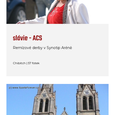
slávie - ACS
Remízové derby v Synotip Aréně
Chibitch | 57 fotek