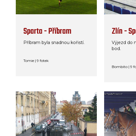
Sparta - Příbram
Zlín - S
Příbram byla snadnou kořistí.
Výjezd do 
bod.
Tomie | 9 fotek
Bombito | 9 f