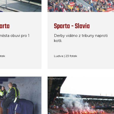
parta
Sparta - Slavia
města obuvi pro 1
Derby viděno z tribuny naproti
kotli.
otek
Ludva | 23 fotek