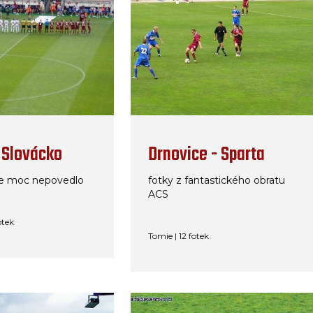
 Slovácko
Drnovice - Sparta
 se moc nepovedlo
fotky z fantastického obratu
ACS
otek
Tomie | 12 fotek