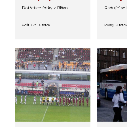
Dotřetice fotky z Blšan.
Radující se 
Poštulka | 6 fotek
Rudej | 3 fote