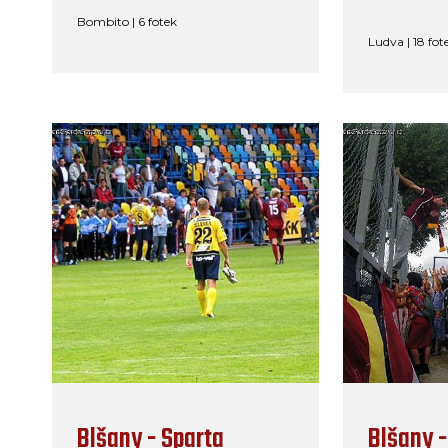
Bombito | 6 fotek
Ludva | 18 fot
Blšany - Sparta
Blšany -