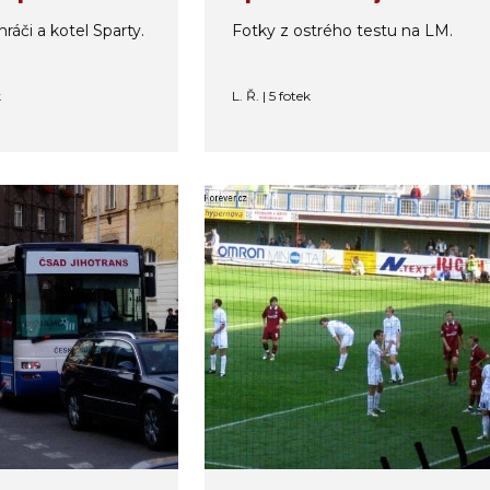
hráči a kotel Sparty.
Fotky z ostrého testu na LM.
k
L. Ř. | 5 fotek