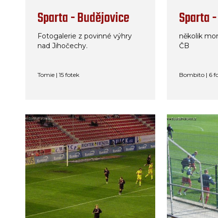
Sparta - Budějovice
Sparta 
Fotogalerie z povinné výhry
několik mo
nad Jihočechy.
ČB
Tomie | 15 fotek
Bombito | 6 f