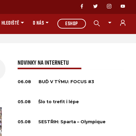
 HLEDIŠTĚ
O NÁS
ESHOP
NOVINKY NA INTERNETU
06.08
BUĎ V TÝMU: FOCUS #3
05.08
Šlo to trefit i lépe
05.08
SESTŘIH: Sparta – Olympique