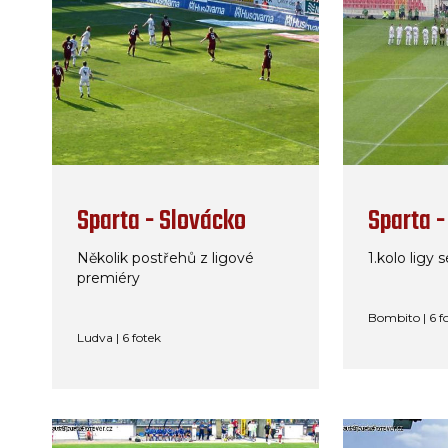
Sparta - Slovácko
Sparta -
Několik postřehů z ligové
1.kolo ligy
premiéry
Bombito | 6 f
Ludva | 6 fotek