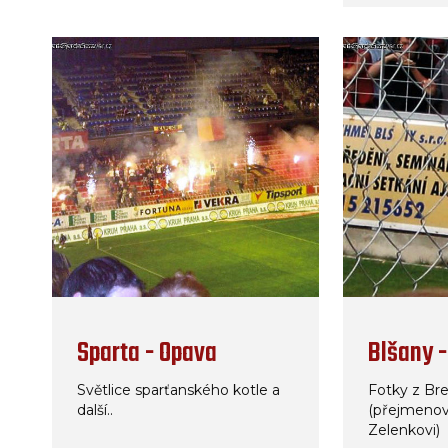
Sparta - Opava
Blšany -
Světlice sparťanského kotle a
Fotky z Br
další..
(přejmeno
Zelenkovi)