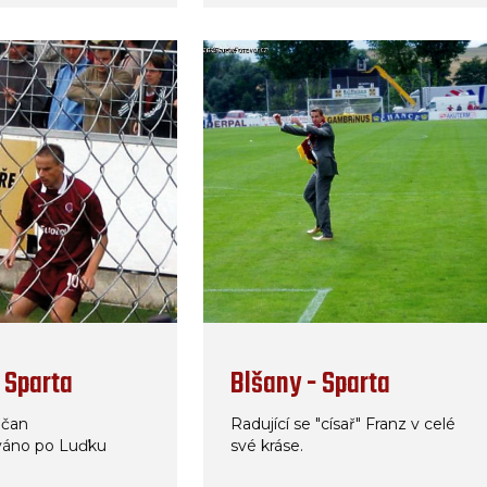
 Sparta
Blšany - Sparta
ečan
Radující se "císař" Franz v celé
váno po Luďku
své kráse.