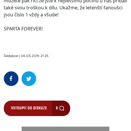
můžete pak říci že jste k největšímu počinu u nás přidali
také svou troškou k dílu. Ukažme, že letenští fanoušci
jsou číslo 1 vždy a všude!
SPARTA FOREVER!
Redakce | 06.03.2019 21:25
VSTOUPIT DO DISKUZE
0