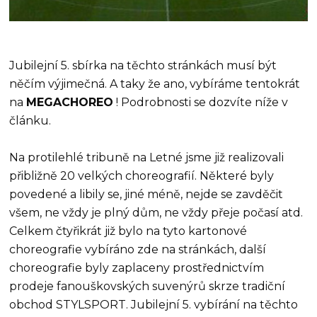
Jubilejní 5. sbírka na těchto stránkách musí být
něčím výjimečná. A taky že ano, vybíráme tentokrát
na
MEGACHOREO
! Podrobnosti se dozvíte níže v
článku.
Na protilehlé tribuně na Letné jsme již realizovali
přibližně 20 velkých choreografií. Některé byly
povedené a libily se, jiné méně, nejde se zavděčit
všem, ne vždy je plný dům, ne vždy přeje počasí atd.
Celkem čtyřikrát již bylo na tyto kartonové
choreografie vybíráno zde na stránkách, další
choreografie byly zaplaceny prostřednictvím
prodeje fanouškovských suvenýrů skrze tradiční
obchod STYLSPORT. Jubilejní 5. vybírání na těchto