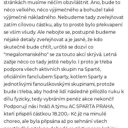
stránkách musíme něčím obzvláštnit. Ano, bude to
něco velkého, něco výjimečného a bohužel také
výjimečně nákladného. Nebudeme tady zveřejňovat
zatím cílovou částku, aby to prostě bylo překvapení
se vším všudy. Ale nebojte se, postupně budeme
nějaké detaily zveřejňovat a je jasné, že kdo
skutečně bude chtít, určitě se dozví co
"megalomanského" se za touto akcí skrývá. Letná
zažije něco co tady ještě nebylo. I proto je třeba
podpora všech aktivních skupin na Spartě,
oficiálním fanclubem Sparty, kotlem Sparty a
jednotlivými fanouškovskými skupinami, protože
bude i třeba, aby hodně lidí následně přiložilo ruku k
dílu fyzicky, tedy vybráním peněz akce nekončí!
Podporují nás i hráči A týmu AC SPARTA PRAHA,
kteří přispěli částkou 18.200,- Kč již na minulé
choreo, ale byla připsána až po sehnání všech