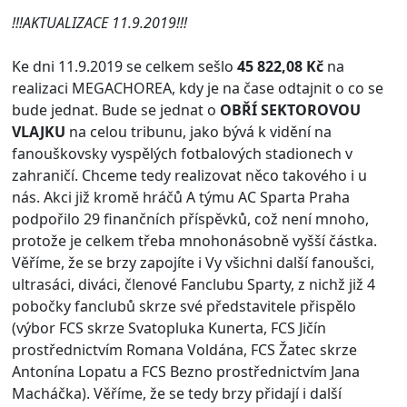
!!!AKTUALIZACE 11.9.2019!!!
Ke dni 11.9.2019 se celkem sešlo
45 822,08 Kč
na
realizaci MEGACHOREA, kdy je na čase odtajnit o co se
bude jednat. Bude se jednat o
OBŘÍ SEKTOROVOU
VLAJKU
na celou tribunu, jako bývá k vidění na
fanouškovsky vyspělých fotbalových stadionech v
zahraničí. Chceme tedy realizovat něco takového i u
nás. Akci již kromě hráčů A týmu AC Sparta Praha
podpořilo 29 finančních příspěvků, což není mnoho,
protože je celkem třeba mnohonásobně vyšší částka.
Věříme, že se brzy zapojíte i Vy všichni další fanoušci,
ultrasáci, diváci, členové Fanclubu Sparty, z nichž již 4
pobočky fanclubů skrze své představitele přispělo
(výbor FCS skrze Svatopluka Kunerta, FCS Jičín
prostřednictvím Romana Voldána, FCS Žatec skrze
Antonína Lopatu a FCS Bezno prostřednictvím Jana
Macháčka). Věříme, že se tedy brzy přidají i další