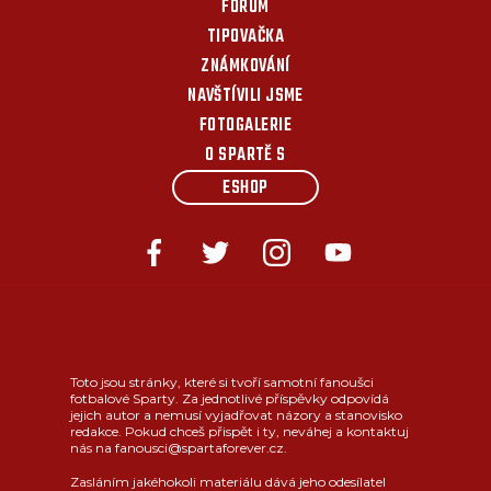
FÓRUM
TIPOVAČKA
ZNÁMKOVÁNÍ
NAVŠTÍVILI JSME
FOTOGALERIE
O SPARTĚ S
ESHOP
Toto jsou stránky, které si tvoří samotní fanoušci
fotbalové Sparty. Za jednotlivé příspěvky odpovídá
jejich autor a nemusí vyjadřovat názory a stanovisko
redakce. Pokud chceš přispět i ty, neváhej a kontaktuj
nás na fanousci@spartaforever.cz.
Zasláním jakéhokoli materiálu dává jeho odesílatel