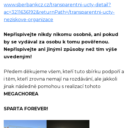
www.sberbankcz.cz/transparentni-ucty-detail?
ac=3211636192&returnPath=/transparentni-ucty-
neziskove-organizace
Nepřispívejte nikdy nikomu osobně, ani pokud
by se vydával za osobu k tomu pověřenou.
Nepřispívejte ani jinými způsoby než tím výše
uvedeným!
Předem děkujeme všem, kteří tuto sbírku podpoří a
i těm, kteří zrovna nemají na rozdávání, ale jakkoli
jinak následně pomohou s realizací tohoto
MEGACHOREA
SPARTA FOREVER!