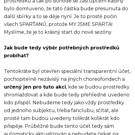
prostředků a tak po dohodě se zástupcem kabiny
bylo domluveno, že tato částka bude přesunuta do
další sbírky a to se děje nyní. Je to prostě počin
všech SPARŤANŮ, protože MY JSME SPARTA!
Myslíme, že je to krásný start do nové sezóny.
Jak bude tedy výběr potřebných prostředků
probíhat?
Tentokráte byl otevřen speciální transparentní účet,
pochopitelně nezávislý na jiných choreofondech a
určený jen pro tuto akci
, kde se budou prostředky
shromažďovat a kde bude tedy přehledně uvedeno
kdo přispěl. Nebudeme tedy jako vždy prostředky
od jednoho subjektu, třeba fanclubu, sčítat, ale
prostě tam budou uvedeny tolikrát kolikrát kdo
přispěje. Průběžně bude tento účet tedy sám
automaticky aktualizován a nebudete čekat na