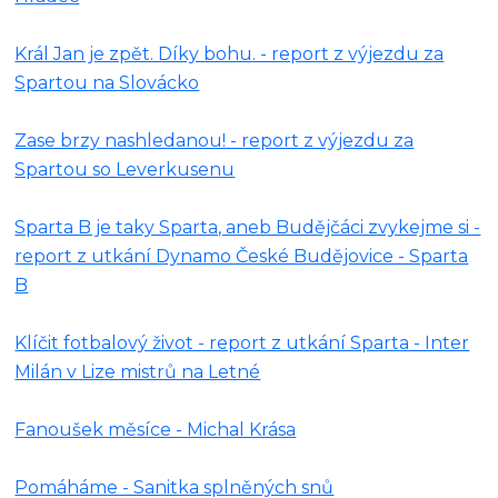
Král Jan je zpět. Díky bohu. - report z výjezdu za
Spartou na Slovácko
Zase brzy nashledanou! - report z výjezdu za
Spartou so Leverkusenu
Sparta B je taky Sparta, aneb Budějčáci zvykejme si -
report z utkání Dynamo České Budějovice - Sparta
B
Klíčit fotbalový život - report z utkání Sparta - Inter
Milán v Lize mistrů na Letné
Fanoušek měsíce - Michal Krása
Pomáháme - Sanitka splněných snů