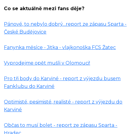
Co se aktuálně mezi fans děje?
Pánové, to nebylo dobrý…report ze zápasu Sparta -
České Budějovice
Fanynka měsíce - Jitka - vlajkonoška FCS Žatec
Vyprodejme opět mušli v Olomouci!
Pro tři body do Karviné - report z výjezdu busem
Fanklubu do Karviné
Optimisté, pesimisté, realisté - report z výjezdu do
Karviné
Občas to musí bolet - report ze zápasu Sparta -
Hradec