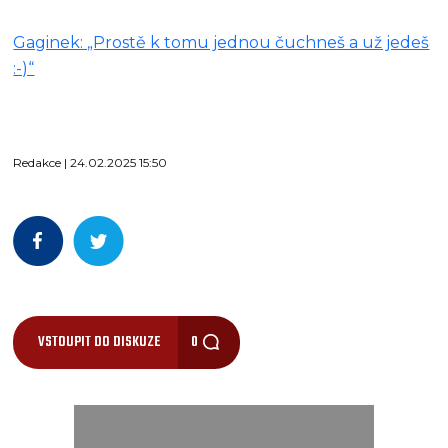
Gaginek: „Prostě k tomu jednou čuchneš a už jedeš
:-)“
Redakce | 24.02.2025 15:50
VSTOUPIT DO DISKUZE
0