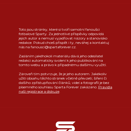
Toto jsou stránky, které si tvoří samotní fanoušci
fotbalové Sparty. Za jednotlivé příspěvky odpovídá
jejich autor a nemusí vyjadřovat názory a stanovisko
redakce. Pokud chceš přispět i ty, neváhej a kontaktuj
nás na fanousci@spartaforever.cz.
Zasláním jakéhokoli materiálu dává jeho odesílatel
redakci automaticky svolení k jeho publikování na
tomto webu a právo k případnému dalšímu využití.
Zároveň tím potvrzuje, že je jeho autorem. Jakékoliv
užití obsahu těchto stránek včetně převzetí, šíření či
dalšího zpřístupňování článků, videí a fotografií je bez
písemného souhlasu Sparta Forever zakázáno.
Pravidla
naší registrace a diskuze
.