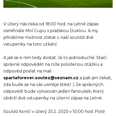
V úterý nás čeká od 18:00 hod. na Letné zápas
osmifinále Mol Cupu s pražskou Duklou. A my
přinášíme možnost získat v naší soutěži dvě
vstupenky na toto utkání.
A jak se k nim tedy dostat. Je to jednoduché. Stačí
správně odpovědět na níže položenou otázku a
odpověď poslat na mail
spartaforever.soutez@seznam.cz
a pak jen čekat,
zda bude se na vás usměje štěstí :) Ze správných
odpovědí bude vylosován jeden fanoušek, který
obdrží dvě vstupenky na úterní zápas na Letné.
Soutěž končí v úterý 25.2. 2025 v 10:00 hod. Poté