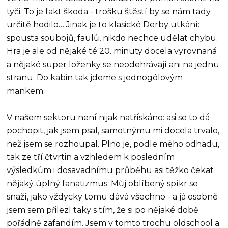
tyči. To je fakt škoda - trošku štěstí by se nám tady
určitě hodilo… Jinak je to klasické Derby utkání:
spousta soubojů, faulů, nikdo nechce udělat chybu.
Hra je ale od nějaké té 20. minuty docela vyrovnaná
a nějaké super loženky se neodehrávají ani na jednu
stranu. Do kabin tak jdeme s jednogólovým
mankem.
V našem sektoru není nijak natřískáno: asi se to dá
pochopit, jak jsem psal, samotnýmu mi docela trvalo,
než jsem se rozhoupal. Plno je, podle mého odhadu,
tak ze tří čtvrtin a vzhledem k posledním
výsledkům i dosavadnímu průběhu asi těžko čekat
nějaký úplný fanatizmus. Můj oblíbený spíkr se
snaží, jako vždycky tomu dává všechno - a já osobně
jsem sem přilezl taky s tím, že si po nějaké době
pořádně zafandím. Jsem v tomto trochu oldschool a