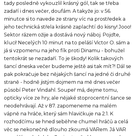
tady posledně vykouzlil krásný gól, tak se třeba
zadaří i dnes večer, doufám. A takyže jo: v 56.
minutce si to navede ze strany víc na prostředek a
jeho technická střela krásně zaplachtí do kisny! Jooo!
Sektor rázem ožije a dostává nový náboj. Pojďte,
kluci! Necelých 10 minut na to peláší Victor O. sám a
já si vzpomenu na jeho fík proti Dinamu - bohužel
tentokrát se nezadaří. To je škody! Kolik takových
šancí dneska večer budeme ještě asi tak mít?! Dál se
pak pokračuje bez nějakých šancí na jedné či druhé
straně - hodně jistým dojmem na mě dnes večer
působí Peter Vindahl. Soupeř má, dejme tomu,
opticky více ze hry, ale nějaké stoprocentní šance se
neodehrávají. Až v 87. zapomeneme na malém
vápně na hráče, který sám hlavičkuje na 2:1. K
rozhodčímu se hned seběhne chumel hráčů a celá
věc se nekonečně dlouho zkoumá VARem. Já VAR