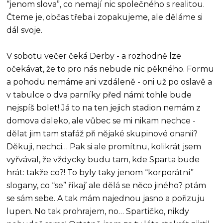
“jenom slova”, co nemají nic společného s realitou.
Čteme je, občas třeba i zopakujeme, ale děláme si
dál svoje.
V sobotu večer čeká Derby - a rozhodně lze
očekávat, že to pro nás nebude nic pěkného. Formu
a pohodu nemáme ani vzdáleně - oni už po oslavě a
v tabulce o dva parníky před námi: tohle bude
nejspíš bolet! Já to na ten jejich stadion nemám z
domova daleko, ale vůbec se mi nikam nechce -
dělat jim tam stafáž při nějaké skupinové onanii?
Děkuji, nechci… Pak si ale promítnu, kolikrát jsem
vyřvával, že vždycky budu tam, kde Sparta bude
hrát: takže co?! To byly taky jenom “korporátní”
slogany, co “se” říkaj’ ale dělá se něco jiného? ptám
se sám sebe. A tak mám najednou jasno a pořizuju
lupen. No tak prohrajem, no… Spartičko, nikdy