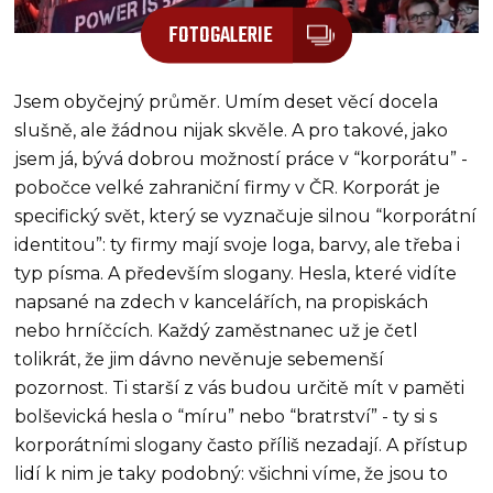
FOTOGALERIE
Jsem obyčejný průměr. Umím deset věcí docela
slušně, ale žádnou nijak skvěle. A pro takové, jako
jsem já, bývá dobrou možností práce v “korporátu” -
pobočce velké zahraniční firmy v ČR. Korporát je
specifický svět, který se vyznačuje silnou “korporátní
identitou”: ty firmy mají svoje loga, barvy, ale třeba i
typ písma. A především slogany. Hesla, které vidíte
napsané na zdech v kancelářích, na propiskách
nebo hrníčcích. Každý zaměstnanec už je četl
tolikrát, že jim dávno nevěnuje sebemenší
pozornost. Ti starší z vás budou určitě mít v paměti
bolševická hesla o “míru” nebo “bratrství” - ty si s
korporátními slogany často příliš nezadají. A přístup
lidí k nim je taky podobný: všichni víme, že jsou to