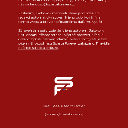
nás na fanousci@spartaforever.cz.
Zasláním jakéhokoli materiálu dává jeho odesílatel
redakci automaticky svolení k jeho publikování na
tomto webu a právo k případnému dalšímu využití.
Zároveň tím potvrzuje, že je jeho autorem. Jakékoliv
užití obsahu těchto stránek včetně převzetí, šíření či
dalšího zpřístupňování článků, videí a fotografií je bez
písemného souhlasu Sparta Forever zakázáno.
Pravidla
naší registrace a diskuze
.
2004 - 2026 © Sparta Forever
(fanousci@spartaforever.cz)