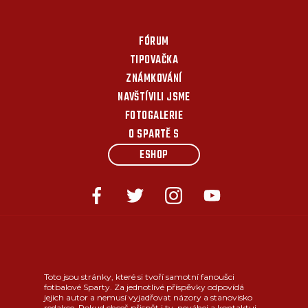
FÓRUM
TIPOVAČKA
ZNÁMKOVÁNÍ
NAVŠTÍVILI JSME
FOTOGALERIE
O SPARTĚ S
ESHOP
Toto jsou stránky, které si tvoří samotní fanoušci
fotbalové Sparty. Za jednotlivé příspěvky odpovídá
jejich autor a nemusí vyjadřovat názory a stanovisko
redakce. Pokud chceš přispět i ty, neváhej a kontaktuj