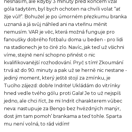
nesnáším, ale kdyby 3 minuty před koncem vzal
góla tadytěm, byl bych ochoten na chvíli volat “ať
žije vůl!”. Bohužel je po úmorném přezkumu branka
uznaná a já svůj náhled ani na vteřinu měnit
nemusím. VAR je věc, která možná funguje pro
fanoušky dobrého fotbalu doma u beden - pro lidi
na stadionech je to čiré zlo. Navíc, jak teď už všichni
víme, stejně není schopno přinést o nic
kvalifikovanější rozhodování. Pryč s tím! Zkoumání
trvá až do 90. minuty a pak už se herně nic nestane -
jediný moment, který ještě stojí za zmínku, je
Tuciho zájezd: dobře Indrite! Ukládám do vitrínky
hned vedle tvého gólu proti Gala! Je to už nejspíš
jedno, ale chci říct, že mi Indrit charakterem vůbec
neva: nastupuje za Bengo bez hvězdných manýr,
dost jim tam pomoh’ brankama a teď tohle. Sparta
mu není volná, to rád vidím!