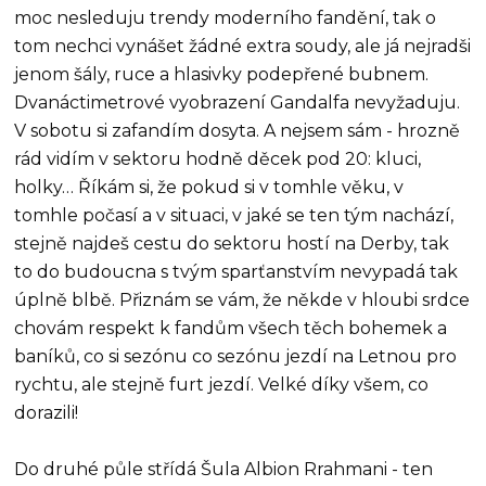
moc nesleduju trendy moderního fandění, tak o
tom nechci vynášet žádné extra soudy, ale já nejradši
jenom šály, ruce a hlasivky podepřené bubnem.
Dvanáctimetrové vyobrazení Gandalfa nevyžaduju.
V sobotu si zafandím dosyta. A nejsem sám - hrozně
rád vidím v sektoru hodně děcek pod 20: kluci,
holky… Říkám si, že pokud si v tomhle věku, v
tomhle počasí a v situaci, v jaké se ten tým nachází,
stejně najdeš cestu do sektoru hostí na Derby, tak
to do budoucna s tvým sparťanstvím nevypadá tak
úplně blbě. Přiznám se vám, že někde v hloubi srdce
chovám respekt k fandům všech těch bohemek a
baníků, co si sezónu co sezónu jezdí na Letnou pro
rychtu, ale stejně furt jezdí. Velké díky všem, co
dorazili!
Do druhé půle střídá Šula Albion Rrahmani - ten