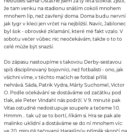
nebudeš sama! Ostatně jsem za ty léta stokrát zjistil,
že tam venku na stadionu snáším cokoli mnohem
mnohem líp, než zavřený doma. Doma budu nervní
jak tygr v kleci jen vrčet na nejbližší. Navíc, Jablonec
byl šok - obrovské zklamání, které mě fakt vzalo. V
sobotu večer vůbec nic neočekávám, takže o to to
celé může být snazší.
Do zápasu nastoupíme s takovou Derby-sestavou:
spíš disciplinovaný bojovníci, než fotbalisti - ono, jak
všichni víme, v těchto mačích se fotbal příliš
nehrává. Sáďa, Patrik Vydra, Márty Suchomel, Victor
O. Podle očekávání se dostáváme od začátku pod
tlak, ale Peter Vindahl nás podrží. V 9. minutě pak
Viťas ostudně nedostupuje soupeře a tečeme 1:0.
Hmmm… tak už se to bortí, říkám si. Hra se pak ale
malinko uklidní a dostáváme se do ní mnohem víc:
ve 20. minutě tečovaný Haraslínův přímák skončí na