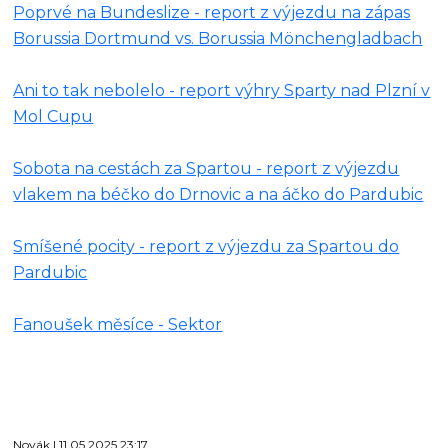
Poprvé na Bundeslize - report z výjezdu na zápas
Borussia Dortmund vs. Borussia Mönchengladbach
Ani to tak nebolelo - report výhry Sparty nad Plzní v
Mol Cupu
Sobota na cestách za Spartou - report z výjezdu
vlakem na béčko do Drnovic a na áčko do Pardubic
Smíšené pocity - report z výjezdu za Spartou do
Pardubic
Fanoušek měsíce - Sektor
Novák | 11.05.2025 23:17