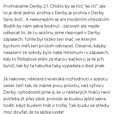
Prohráváme Derby 2:1. Chtělo by se říct “se ctí”, ale
to je dost jedno: prohra v Derby je prohra v Derby.
Sere, bolí... A nekonejším se ani morálním vítězstvím.
Bodík by nám sakra bodnul - zároveň ale nejde
odkecat to, že tu sezónu jsme neprojeli v Derby
zápasech. Tohle byl těžko ten mač, ve kterým
bychom měli ten průšvih odvracet. Ostatně, kdyby
nasazení ze soboty bylo naše minimum i v zápasech,
kdy to fotbalově stálo za starou bačkoru (a že jich
bylo!), tak by ta tabulka taky vypadala o dost jinak.
Já nakonec některá trenérská rozhodnutí v sobotu
večer četl tak, že máme jinou prioritu, než výhra v
Derby: vyhodnotili jsme si, že u některých hráčů není
potřeba jít přes závit, protože se budou ještě sakra
hodit, když budem hrát o trofej. Tak budu ve středu
moc doufat, že ta sázka vyjde!