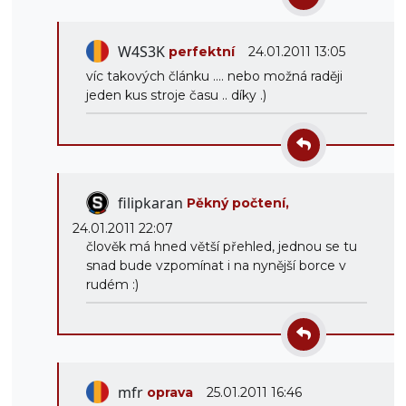
W4S3K
perfektní
24.01.2011 13:05
víc takových článku .... nebo možná raději
jeden kus stroje času .. díky .)
filipkaran
Pěkný počtení,
24.01.2011 22:07
člověk má hned větší přehled, jednou se tu
snad bude vzpomínat i na nynější borce v
rudém :)
mfr
oprava
25.01.2011 16:46