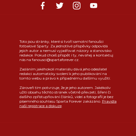
Toto jsou stránky, které si tvoří samotní fanoušci
fotbalové Sparty. Za jednotlivé příspěvky odpovídá
jejich autor a nemusí vyjadřovat názory a stanovisko
redakce. Pokud chceš přispět i ty, neváhej a kontaktuj
nás na fanousci@spartaforever.cz.
Zasláním jakéhokoli materiálu dává jeho odesílatel
redakci automaticky svolení k jeho publikování na
tomto webu a právo k případnému dalšímu využití.
Zároveň tím potvrzuje, že je jeho autorem. Jakékoliv
užití obsahu těchto stránek včetně převzetí, šíření či
dalšího zpřístupňování článků, videí a fotografií je bez
písemného souhlasu Sparta Forever zakázáno.
Pravidla
naší registrace a diskuze
.