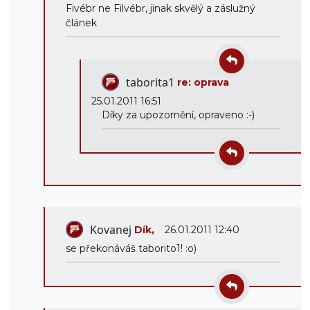
Fivébr ne Filvébr, jinak skvělý a záslužný
článek
taborita1
re: oprava
25.01.2011 16:51
Díky za upozornění, opraveno :-)
Kovanej
Dík,
26.01.2011 12:40
se překonáváš taborito1! :o)