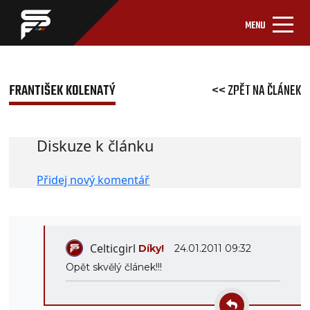
MENU
FRANTIŠEK KOLENATÝ
<< ZPĚT NA ČLÁNEK
Diskuze k článku
Přidej nový komentář
Celticgirl
Díky!
24.01.2011 09:32
Opět skvělý článek!!!