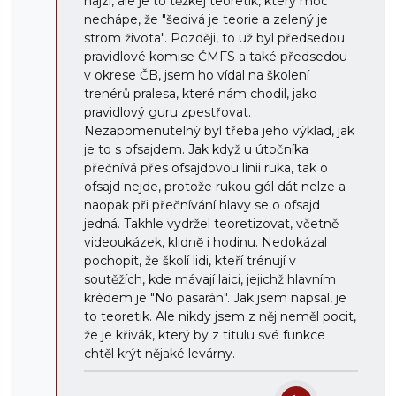
hajzl, ale je to těžkej teoretik, který moc
nechápe, že "šedivá je teorie a zelený je
strom života". Později, to už byl předsedou
pravidlové komise ČMFS a také předsedou
v okrese ČB, jsem ho vídal na školení
trenérů pralesa, které nám chodil, jako
pravidlový guru zpestřovat.
Nezapomenutelný byl třeba jeho výklad, jak
je to s ofsajdem. Jak když u útočníka
přečnívá přes ofsajdovou linii ruka, tak o
ofsajd nejde, protože rukou gól dát nelze a
naopak při přečnívání hlavy se o ofsajd
jedná. Takhle vydržel teoretizovat, včetně
videoukázek, klidně i hodinu. Nedokázal
pochopit, že školí lidi, kteří trénují v
soutěžích, kde mávají laici, jejichž hlavním
krédem je "No pasarán". Jak jsem napsal, je
to teoretik. Ale nikdy jsem z něj neměl pocit,
že je křivák, který by z titulu své funkce
chtěl krýt nějaké levárny.