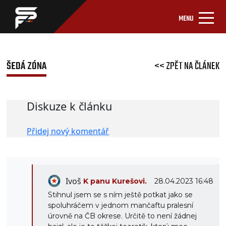
MENU
ŠEDÁ ZÓNA
<< ZPĚT NA ČLÁNEK
Diskuze k článku
Přidej nový komentář
Ivoš
K panu Kurešovi.
28.04.2023 16:48
Stihnul jsem se s ním ještě potkat jako se
spoluhráčem v jednom mančaftu pralesní
úrovně na ČB okrese. Určitě to není žádnej