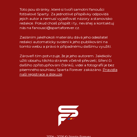
Toto jsou stránky, které si tvoří samotní fanoušci
fotbalové Sparty. Za jednotlivé příspěvky odpovídá
jejich autor a nemusí vyjadřovat názory a stanovisko
redakce. Pokud chceš přispět i ty, neváhej a kontaktuj
nás na fanousci@spartaforever.cz.
Zasláním jakéhokoli materiálu dává jeho odesílatel
redakci automaticky svolení k jeho publikování na
tomto webu a právo k případnému dalšímu využití.
Zároveň tím potvrzuje, že je jeho autorem. Jakékoliv
užití obsahu těchto stránek včetně převzetí, šíření či
dalšího zpřístupňování článků, videí a fotografií je bez
písemného souhlasu Sparta Forever zakázáno.
Pravidla
naší registrace a diskuze
.
2004 - 2026 © Sparta Forever