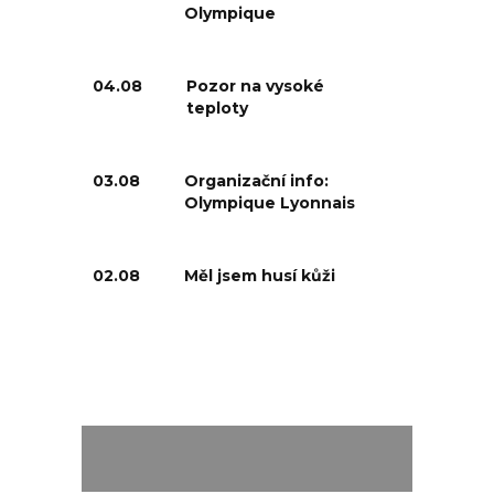
Olympique
04.08
Pozor na vysoké
teploty
03.08
Organizační info:
Olympique Lyonnais
02.08
Měl jsem husí kůži