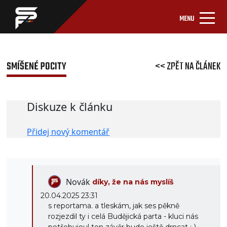
MENU
SMÍŠENÉ POCITY
<< ZPĚT NA ČLÁNEK
Diskuze k článku
Přidej nový komentář
Novák
díky, že na nás myslíš
20.04.2025 23:31
s reportama. a tleskám, jak ses pěkně
rozjezdil ty i celá Budějická parta - kluci nás