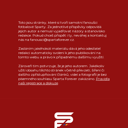
Toto jsou stránky, které si tvoří samotní fanoušci
fotbalové Sparty. Za jednotlivé příspěvky odpovídá
jejich autor a nemusí vyjadřovat názory a stanovisko
redakce. Pokud chceš přispět i ty, neváhej a kontaktuj
nás na fanousci@spartaforever.cz.
Zasláním jakéhokoli materiálu dává jeho odesílatel
redakci automaticky svolení k jeho publikování na
tomto webu a právo k případnému dalšímu využití.
Zároveň tím potvrzuje, že je jeho autorem. Jakékoliv
užití obsahu těchto stránek včetně převzetí, šíření či
dalšího zpřístupňování článků, videí a fotografií je bez
písemného souhlasu Sparta Forever zakázáno.
Pravidla
naší registrace a diskuze
.