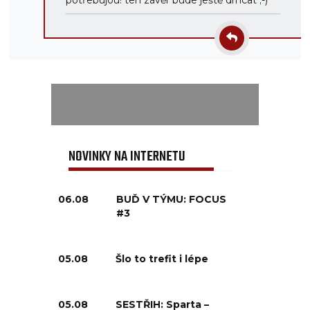
potřebujou! ten závěr bude ještě drncat ;-)
NOVINKY NA INTERNETU
06.08
BUĎ V TÝMU: FOCUS
#3
05.08
Šlo to trefit i lépe
05.08
SESTŘIH: Sparta –