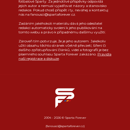
fotbalové Sparty. Za jednotlivé příspěvky odpovídá
jejich autor a nemusí vyjadřovat názory a stanovisko
redakce. Pokud chceš přispět i ty, neváhej a kontaktuj
nás na fanousci@spartaforever.cz.
Zasláním jakéhokoli materiálu dává jeho odesílatel
redakci automaticky svolení k jeho publikování na
tomto webu a právo k případnému dalšímu využití.
Zároveň tím potvrzuje, že je jeho autorem. Jakékoliv
užití obsahu těchto stránek včetně převzetí, šíření či
dalšího zpřístupňování článků, videí a fotografií je bez
písemného souhlasu Sparta Forever zakázáno.
Pravidla
naší registrace a diskuze
.
2004 - 2026 © Sparta Forever
(fanousci@spartaforever.cz)