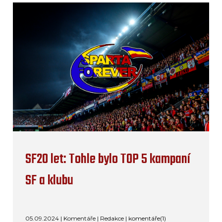
SF20 let: Tohle bylo TOP 5 kampaní
SF a klubu
05.09.2024 | Komentáře | Redakce |
komentáře(1)