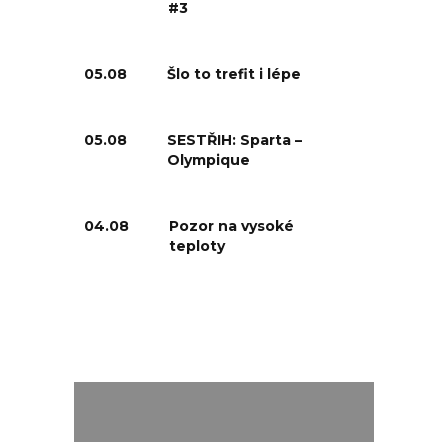
#3
05.08
Šlo to trefit i lépe
05.08
SESTŘIH: Sparta –
Olympique
04.08
Pozor na vysoké
teploty