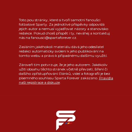
Toto jsou stránky, které si tvoří samotní fanoušci
fotbalové Sparty. Za jednotlivé příspěvky odpovídá
jejich autor a nemusí vyjadřovat názory a stanovisko
redakce. Pokud chceš přispět i ty, neváhej a kontaktuj
nás na fanousci@spartaforever.cz.
Zasláním jakéhokoli materiálu dává jeho odesílatel
redakci automaticky svolení k jeho publikování na
tomto webu a právo k případnému dalšímu využití.
Zároveň tím potvrzuje, že je jeho autorem. Jakékoliv
užití obsahu těchto stránek včetně převzetí, šíření či
dalšího zpřístupňování článků, videí a fotografií je bez
písemného souhlasu Sparta Forever zakázáno.
Pravidla
naší registrace a diskuze
.