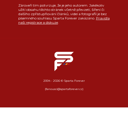
Zároveň tím potvrzuje, že je jeho autorem. Jakékoliv
užití obsahu těchto stránek včetně převzetí, šíření či
dalšího zpřístupňování článků, videí a fotografií je bez
písemného souhlasu Sparta Forever zakázáno.
Pravidla
naší registrace a diskuze
.
2004 - 2026 © Sparta Forever
(fanousci@spartaforever.cz)