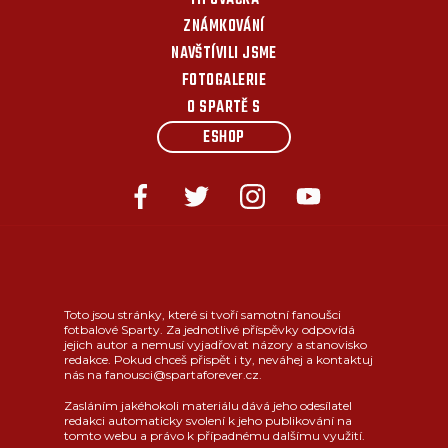
TIPOVAČKA
ZNÁMKOVÁNÍ
NAVŠTÍVILI JSME
FOTOGALERIE
O SPARTĚ S
ESHOP
Toto jsou stránky, které si tvoří samotní fanoušci
fotbalové Sparty. Za jednotlivé příspěvky odpovídá
jejich autor a nemusí vyjadřovat názory a stanovisko
redakce. Pokud chceš přispět i ty, neváhej a kontaktuj
nás na fanousci@spartaforever.cz.
Zasláním jakéhokoli materiálu dává jeho odesílatel
redakci automaticky svolení k jeho publikování na
tomto webu a právo k případnému dalšímu využití.