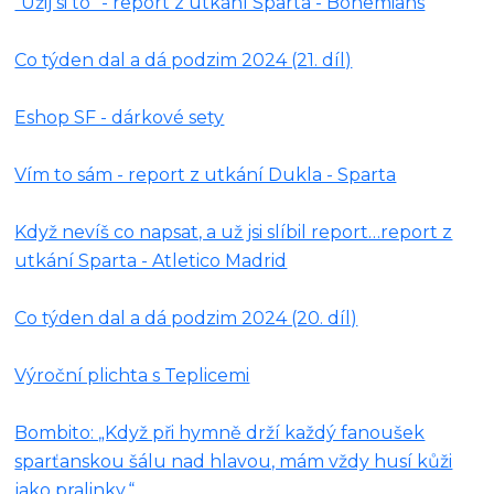
"Užij si to" - report z utkání Sparta - Bohemians
Co týden dal a dá podzim 2024 (21. díl)
Eshop SF - dárkové sety
Vím to sám - report z utkání Dukla - Sparta
Když nevíš co napsat, a už jsi slíbil report…report z
utkání Sparta - Atletico Madrid
Co týden dal a dá podzim 2024 (20. díl)
Výroční plichta s Teplicemi
Bombito: „Když při hymně drží každý fanoušek
sparťanskou šálu nad hlavou, mám vždy husí kůži
jako pralinky.“