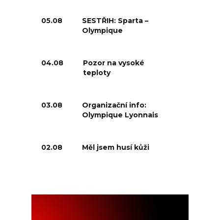
05.08
SESTŘIH: Sparta –
Olympique
04.08
Pozor na vysoké
teploty
03.08
Organizační info:
Olympique Lyonnais
02.08
Měl jsem husí kůži