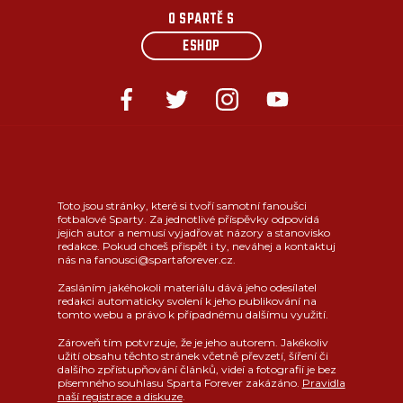
O SPARTĚ S
ESHOP
Toto jsou stránky, které si tvoří samotní fanoušci
fotbalové Sparty. Za jednotlivé příspěvky odpovídá
jejich autor a nemusí vyjadřovat názory a stanovisko
redakce. Pokud chceš přispět i ty, neváhej a kontaktuj
nás na fanousci@spartaforever.cz.
Zasláním jakéhokoli materiálu dává jeho odesílatel
redakci automaticky svolení k jeho publikování na
tomto webu a právo k případnému dalšímu využití.
Zároveň tím potvrzuje, že je jeho autorem. Jakékoliv
užití obsahu těchto stránek včetně převzetí, šíření či
dalšího zpřístupňování článků, videí a fotografií je bez
písemného souhlasu Sparta Forever zakázáno.
Pravidla
naší registrace a diskuze
.