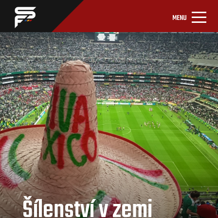
MENU
Šílenství v zemi