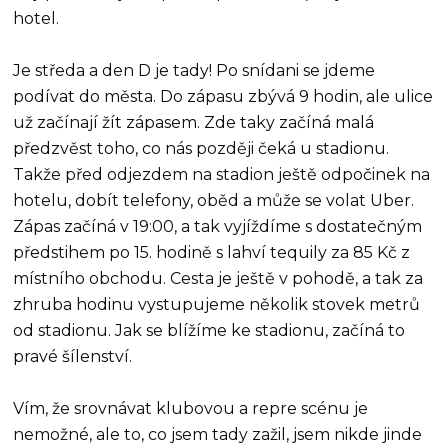
hotel.
Je středa a den D je tady! Po snídani se jdeme
podívat do města. Do zápasu zbývá 9 hodin, ale ulice
už začínají žít zápasem. Zde taky začíná malá
předzvěst toho, co nás později čeká u stadionu.
Takže před odjezdem na stadion ještě odpočinek na
hotelu, dobít telefony, oběd a může se volat Uber.
Zápas začíná v 19:00, a tak vyjíždíme s dostatečným
předstihem po 15. hodině s lahví tequily za 85 Kč z
místního obchodu. Cesta je ještě v pohodě, a tak za
zhruba hodinu vystupujeme několik stovek metrů
od stadionu. Jak se blížíme ke stadionu, začíná to
pravé šílenství.
Vím, že srovnávat klubovou a repre scénu je
nemožné, ale to, co jsem tady zažil, jsem nikde jinde