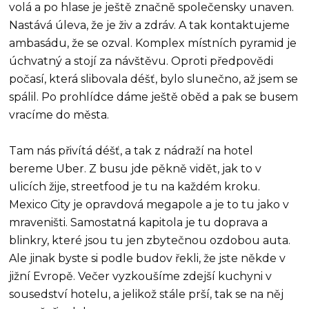
volá a po hlase je ještě značně společensky unaven.
Nastává úleva, že je živ a zdráv. A tak kontaktujeme
ambasádu, že se ozval. Komplex místních pyramid je
úchvatný a stojí za návštěvu. Oproti předpovědi
počasí, která slibovala déšť, bylo slunečno, až jsem se
spálil. Po prohlídce dáme ještě oběd a pak se busem
vracíme do města.
Tam nás přivítá déšť, a tak z nádraží na hotel
bereme Uber. Z busu jde pěkně vidět, jak to v
ulicích žije, streetfood je tu na každém kroku.
Mexico City je opravdová megapole a je to tu jako v
mraveništi. Samostatná kapitola je tu doprava a
blinkry, které jsou tu jen zbytečnou ozdobou auta.
Ale jinak byste si podle budov řekli, že jste někde v
jižní Evropě. Večer vyzkoušíme zdejší kuchyni v
sousedství hotelu, a jelikož stále prší, tak se na něj