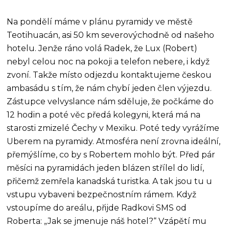
Na pondělí máme v plánu pyramidy ve městě
Teotihuacán, asi 50 km severovýchodně od našeho
hotelu. Jenže ráno volá Radek, že Lux (Robert)
nebyl celou noc na pokoji a telefon nebere, i když
zvoní. Takže místo odjezdu kontaktujeme českou
ambasádu s tím, že nám chybí jeden člen výjezdu.
Zástupce velvyslance nám sděluje, že počkáme do
12 hodin a poté věc předá kolegyni, která má na
starosti zmizelé Čechy v Mexiku. Poté tedy vyrážíme
Uberem na pyramidy. Atmosféra není zrovna ideální,
přemýšlíme, co by s Robertem mohlo být. Před pár
měsíci na pyramidách jeden blázen střílel do lidí,
přičemž zemřela kanadská turistka. A tak jsou tu u
vstupu vybaveni bezpečnostním rámem. Když
vstoupíme do areálu, přijde Radkovi SMS od
Roberta: „Jak se jmenuje náš hotel?“ Vzápětí mu