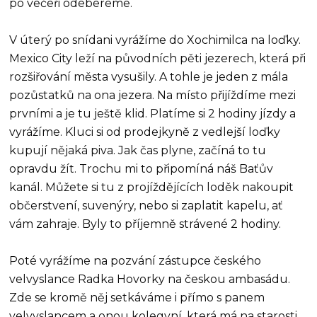
po večeři odebereme.
V úterý po snídani vyrážíme do Xochimilca na loďky.
Mexico City leží na původních pěti jezerech, která při
rozšiřování města vysušily. A tohle je jeden z mála
pozůstatků na ona jezera. Na místo přijíždíme mezi
prvními a je tu ještě klid. Platíme si 2 hodiny jízdy a
vyrážíme. Kluci si od prodejkyně z vedlejší loďky
kupují nějaká piva. Jak čas plyne, začíná to tu
opravdu žít. Trochu mi to připomíná náš Baťův
kanál. Můžete si tu z projíždějících loděk nakoupit
občerstvení, suvenýry, nebo si zaplatit kapelu, ať
vám zahraje. Byly to příjemně strávené 2 hodiny.
Poté vyrážíme na pozvání zástupce českého
velvyslance Radka Hovorky na českou ambasádu.
Zde se kromě něj setkáváme i přímo s panem
velvyslancem a onou kolegyní, která má na starosti