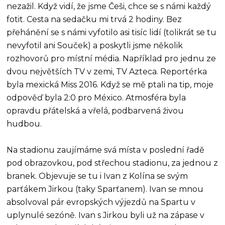
nezažil. Když vidí, že jsme Češi, chce se s námi každý
fotit. Cesta na sedačku mi trvá 2 hodiny. Bez
přehánění se s námi vyfotilo asi tisíc lidí (tolikrát se tu
nevyfotil ani Souček) a poskytli jsme několik
rozhovorů pro místní média. Například pro jednu ze
dvou největších TV v zemi, TV Azteca. Reportérka
byla mexická Miss 2016. Když se mě ptali na tip, moje
odpověď byla 2:0 pro México. Atmosféra byla
opravdu přátelská a vřelá, podbarvená živou
hudbou.
Na stadionu zaujímáme svá místa v poslední řadě
pod obrazovkou, pod střechou stadionu, za jednou z
branek. Objevuje se tu i Ivan z Kolína se svým
parťákem Jirkou (taky Sparťanem). Ivan se mnou
absolvoval pár evropských výjezdů na Spartu v
uplynulé sezóně. Ivan s Jirkou byli už na zápase v