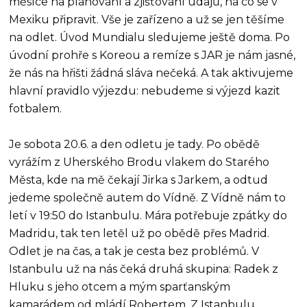
měsíce na plánování a zjišťování údajů, na co se v
Mexiku připravit. Vše je zařízeno a už se jen těšíme
na odlet. Úvod Mundialu sledujeme ještě doma. Po
úvodní prohře s Koreou a remíze s JAR je nám jasné,
že nás na hřišti žádná sláva nečeká. A tak aktivujeme
hlavní pravidlo výjezdu: nebudeme si výjezd kazit
fotbalem.
Je sobota 20.6. a den odletu je tady. Po obědě
vyrážím z Uherského Brodu vlakem do Starého
Města, kde na mě čekají Jirka s Jarkem, a odtud
jedeme společně autem do Vídně. Z Vídně nám to
letí v 19:50 do Istanbulu. Mára potřebuje zpátky do
Madridu, tak ten letěl už po obědě přes Madrid.
Odlet je na čas, a tak je cesta bez problémů. V
Istanbulu už na nás čeká druhá skupina: Radek z
Hluku s jeho otcem a mým sparťanským
kamarádem od mládí Robertem. Z Istanbulu