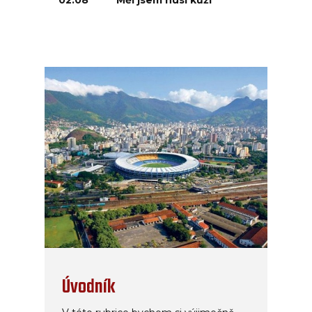
02.08
Měl jsem husí kůži
Úvodník