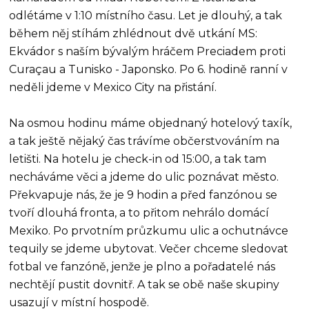
odlétáme v 1:10 místního času. Let je dlouhý, a tak
během něj stíhám zhlédnout dvě utkání MS:
Ekvádor s naším bývalým hráčem Preciadem proti
Curaçau a Tunisko - Japonsko. Po 6. hodině ranní v
neděli jdeme v Mexico City na přistání.
Na osmou hodinu máme objednaný hotelový taxík,
a tak ještě nějaký čas trávíme občerstvováním na
letišti. Na hotelu je check-in od 15:00, a tak tam
necháváme věci a jdeme do ulic poznávat město.
Překvapuje nás, že je 9 hodin a před fanzónou se
tvoří dlouhá fronta, a to přitom nehrálo domácí
Mexiko. Po prvotním průzkumu ulic a ochutnávce
tequily se jdeme ubytovat. Večer chceme sledovat
fotbal ve fanzóně, jenže je plno a pořadatelé nás
nechtějí pustit dovnitř. A tak se obě naše skupiny
usazují v místní hospodě.