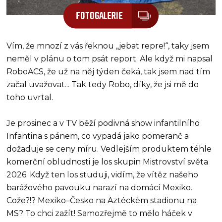
FOTOGALERIE
Vím, že mnozí z vás řeknou „jebat repre!“, taky jsem
neměl v plánu o tom psát report. Ale když mi napsal
RoboACS, že už na něj týden čeká, tak jsem nad tím
začal uvažovat... Tak tedy Robo, díky, že jsi mě do
toho uvrtal.
Je prosinec a v TV běží podivná show infantilního
Infantina s pánem, co vypadá jako pomeranč a
dožaduje se ceny míru. Vedlejším produktem téhle
komerční obludnosti je los skupin Mistrovství světa
2026. Když ten los studuji, vidím, že vítěz našeho
barážového pavouku narazí na domácí Mexiko.
Cože?!? Mexiko–Česko na Aztéckém stadionu na
MS? To chci zažít! Samozřejmě to mělo háček v