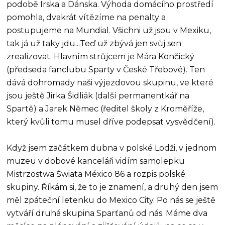
podobě Irska a Dánska. Výhoda domácího prostředí
pomohla, dvakrát vítězíme na penalty a
postupujeme na Mundial. Všichni už jsou v Mexiku,
tak já už taky jdu...Teď už zbývá jen svůj sen
zrealizovat. Hlavním strůjcem je Mára Končický
(předseda fanclubu Sparty v České Třebové). Ten
dává dohromady naši výjezdovou skupinu, ve které
jsou ještě Jirka Šidliák (další permanentkář na
Spartě) a Jarek Němec (ředitel školy z Kroměříže,
který kvůli tomu musel dříve podepsat vysvědčení).
Když jsem začátkem dubna v polské Lodži, v jednom
muzeu v dobové kanceláři vidím samolepku
Mistrzostwa Świata México 86 a rozpis polské
skupiny. Říkám si, že to je znamení, a druhý den jsem
měl zpáteční letenku do Mexico City. Po nás se ještě
vytváří druhá skupina Sparťanů od nás. Máme dva