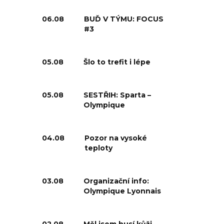
06.08
BUĎ V TÝMU: FOCUS
#3
05.08
Šlo to trefit i lépe
05.08
SESTŘIH: Sparta –
Olympique
04.08
Pozor na vysoké
teploty
03.08
Organizační info:
Olympique Lyonnais