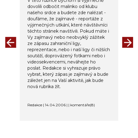
V této rubrice bychom si výjimečně
dovolili odbočit malinko od klubu
našeho srdce a budete zde nalézat -
doufáme, že zajímavé - reportáže z
výjimečných utkání, které návštěvníci
těchto stránek navštívili. Pokud máte i
Vy zajímavý nebo neobvyklý zážitek
ze zápasu zahraniční ligy,
reprezentace, nebo i naší ligy či nižších
soutěží, doprovázený fotkami nebo i
videosekvencemi, neváhejte ho
poslat. Redakce si vyhrazuje právo
vybrat, který zápas je zajímavý a bude
záležet jen na Vaší aktivitě, jak bude
nová rubrika žít.
Redakce | 14.04.2006 | | komentáře(8)