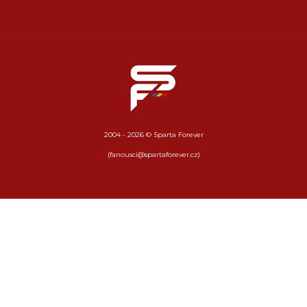
2004 - 2026 © Sparta Forever
(fanousci@spartaforever.cz)