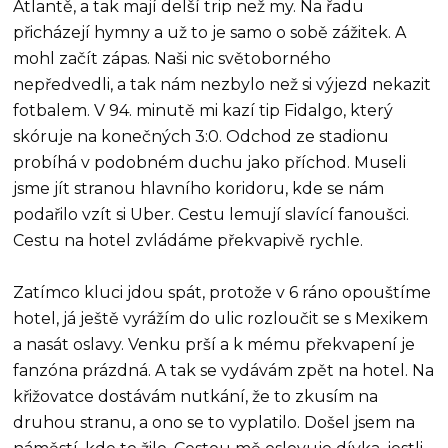
Atlantě, a tak mají delší trip než my. Na řadu
přicházejí hymny a už to je samo o sobě zážitek. A
mohl začít zápas. Naši nic světoborného
nepředvedli, a tak nám nezbylo než si výjezd nekazit
fotbalem. V 94. minutě mi kazí tip Fidalgo, který
skóruje na konečných 3:0. Odchod ze stadionu
probíhá v podobném duchu jako příchod. Museli
jsme jít stranou hlavního koridoru, kde se nám
podařilo vzít si Uber. Cestu lemují slavící fanoušci.
Cestu na hotel zvládáme překvapivě rychle.
Zatímco kluci jdou spát, protože v 6 ráno opouštíme
hotel, já ještě vyrážím do ulic rozloučit se s Mexikem
a nasát oslavy. Venku prší a k mému překvapení je
fanzóna prázdná. A tak se vydávám zpět na hotel. Na
křižovatce dostávám nutkání, že to zkusím na
druhou stranu, a ono se to vyplatilo. Došel jsem na