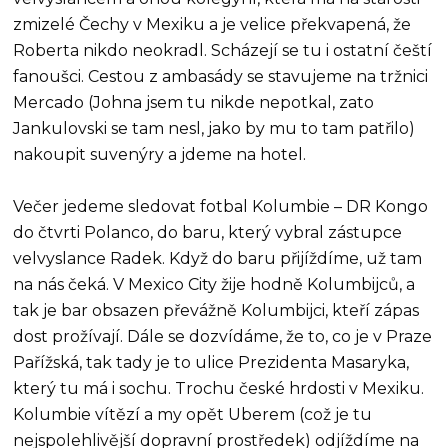
zmizelé Čechy v Mexiku a je velice překvapená, že
Roberta nikdo neokradl. Scházejí se tu i ostatní čeští
fanoušci. Cestou z ambasády se stavujeme na tržnici
Mercado (Johna jsem tu nikde nepotkal, zato
Jankulovski se tam nesl, jako by mu to tam patřilo)
nakoupit suvenýry a jdeme na hotel.
Večer jedeme sledovat fotbal Kolumbie – DR Kongo
do čtvrti Polanco, do baru, který vybral zástupce
velvyslance Radek. Když do baru přijíždíme, už tam
na nás čeká. V Mexico City žije hodně Kolumbijců, a
tak je bar obsazen převážně Kolumbijci, kteří zápas
dost prožívají. Dále se dozvídáme, že to, co je v Praze
Pařížská, tak tady je to ulice Prezidenta Masaryka,
který tu má i sochu. Trochu české hrdosti v Mexiku.
Kolumbie vítězí a my opět Uberem (což je tu
nejspolehlivější dopravní prostředek) odjíždíme na