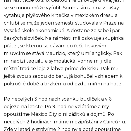
náměstí, kde to žilo. Cestou mě oslovuje dívka, jestli
se se mnou může vyfotit. Souhlasím a ona z tašky
vytahuje plyšového Krtečka v mexickém dresu a
chlubí se mi, že jeden semestr studovala v Praze na
Vysoké škole ekonomické. A dostane ze sebe i pár
českých slovíček. Na náměstí mě oslovuje skupinka
přátel, se kterou se dávám do řeči. Tiskovým
mluvčím se stává Mauricio, který umí anglicky. Pak
mi nabízí tequilu a sympatická Ivonne mi ji dle
místní tradice leje z lahve přímo do krku. Pak mě
ještě zvou s sebou do baru, já bohužel vzhledem k
pokročilé době a brzkému odjezdu mířím na hotel.
Po necelých 3 hodinách spánku budíček a v 6
odjezd na letiště. Po 9. hodině vzlétáme a my
opouštíme México City plní zážitků a dojmů. Po
necelých 2 hodinách máme mezipřistání v Cancúnu.
Zde v letadle strávíme 2 hodiny a poté opouštíme