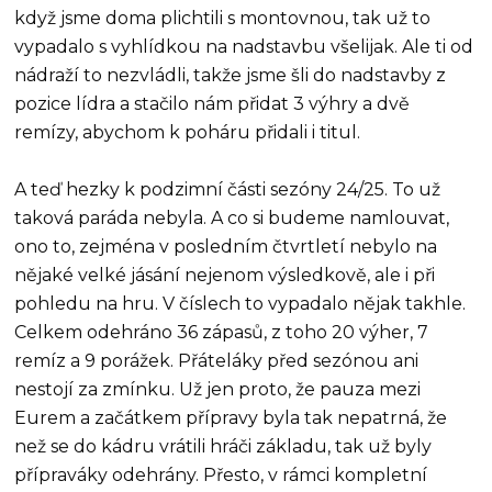
když jsme doma plichtili s montovnou, tak už to
vypadalo s vyhlídkou na nadstavbu všelijak. Ale ti od
nádraží to nezvládli, takže jsme šli do nadstavby z
pozice lídra a stačilo nám přidat 3 výhry a dvě
remízy, abychom k poháru přidali i titul.
A teď hezky k podzimní části sezóny 24/25. To už
taková paráda nebyla. A co si budeme namlouvat,
ono to, zejména v posledním čtvrtletí nebylo na
nějaké velké jásání nejenom výsledkově, ale i při
pohledu na hru. V číslech to vypadalo nějak takhle.
Celkem odehráno 36 zápasů, z toho 20 výher, 7
remíz a 9 porážek. Přáteláky před sezónou ani
nestojí za zmínku. Už jen proto, že pauza mezi
Eurem a začátkem přípravy byla tak nepatrná, že
než se do kádru vrátili hráči základu, tak už byly
přípraváky odehrány. Přesto, v rámci kompletní