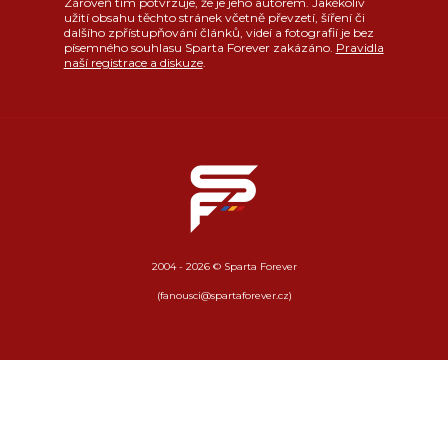
Zároveň tím potvrzuje, že je jeho autorem. Jakékoliv
užití obsahu těchto stránek včetně převzetí, šíření či
dalšího zpřístupňování článků, videí a fotografií je bez
písemného souhlasu Sparta Forever zakázáno.
Pravidla
naší registrace a diskuze
.
2004 - 2026 © Sparta Forever
(fanousci@spartaforever.cz)