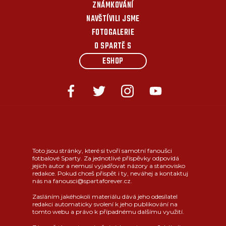
ZNÁMKOVÁNÍ
NAVŠTÍVILI JSME
FOTOGALERIE
O SPARTĚ S
ESHOP
Toto jsou stránky, které si tvoří samotní fanoušci
fotbalové Sparty. Za jednotlivé příspěvky odpovídá
jejich autor a nemusí vyjadřovat názory a stanovisko
redakce. Pokud chceš přispět i ty, neváhej a kontaktuj
nás na fanousci@spartaforever.cz.
Zasláním jakéhokoli materiálu dává jeho odesílatel
redakci automaticky svolení k jeho publikování na
tomto webu a právo k případnému dalšímu využití.