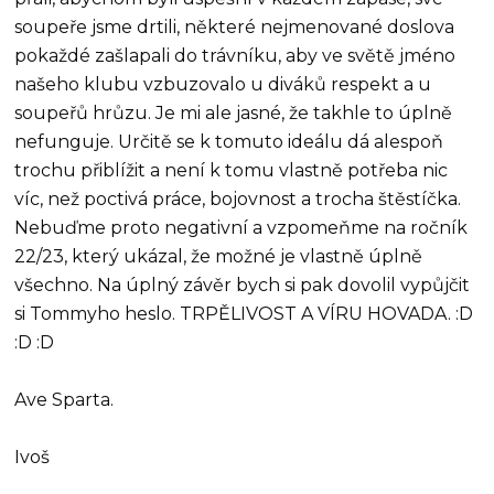
soupeře jsme drtili, některé nejmenované doslova
pokaždé zašlapali do trávníku, aby ve světě jméno
našeho klubu vzbuzovalo u diváků respekt a u
soupeřů hrůzu. Je mi ale jasné, že takhle to úplně
nefunguje. Určitě se k tomuto ideálu dá alespoň
trochu přiblížit a není k tomu vlastně potřeba nic
víc, než poctivá práce, bojovnost a trocha štěstíčka.
Nebuďme proto negativní a vzpomeňme na ročník
22/23, který ukázal, že možné je vlastně úplně
všechno. Na úplný závěr bych si pak dovolil vypůjčit
si Tommyho heslo. TRPĚLIVOST A VÍRU HOVADA. :D
:D :D
Ave Sparta.
Ivoš