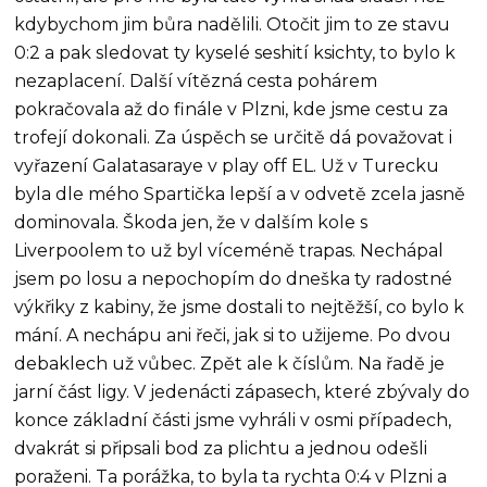
kdybychom jim bůra nadělili. Otočit jim to ze stavu
0:2 a pak sledovat ty kyselé seshití ksichty, to bylo k
nezaplacení. Další vítězná cesta pohárem
pokračovala až do finále v Plzni, kde jsme cestu za
trofejí dokonali. Za úspěch se určitě dá považovat i
vyřazení Galatasaraye v play off EL. Už v Turecku
byla dle mého Spartička lepší a v odvetě zcela jasně
dominovala. Škoda jen, že v dalším kole s
Liverpoolem to už byl víceméně trapas. Nechápal
jsem po losu a nepochopím do dneška ty radostné
výkřiky z kabiny, že jsme dostali to nejtěžší, co bylo k
mání. A nechápu ani řeči, jak si to užijeme. Po dvou
debaklech už vůbec. Zpět ale k číslům. Na řadě je
jarní část ligy. V jedenácti zápasech, které zbývaly do
konce základní části jsme vyhráli v osmi případech,
dvakrát si připsali bod za plichtu a jednou odešli
poraženi. Ta porážka, to byla ta rychta 0:4 v Plzni a