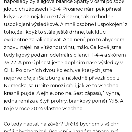
naposledy byla ligová bilance Sparty v osmi po sobě
jdoucích zápasech 1-3-4. Prosinec nám pak přinesl,
když už ne nějakou extázi herní, tak rozhodně
uspokojení výsledkové. A mně osobně i uspokojení z
toho, že i když to stále ještě drhne, tak kluci
evidentně začali bojovat. A to není, pro to abychom
znovu najeli na vítěznou vlnu, málo. Celkově jsme
tedy ligový podzim odehráli s bilancí 11-4-4 a skórem
35:22. A pro úplnost ještě doplním naše výsledky v
CHL. Po prvních dvou kolech, ve kterých jsme
nejprve přejeli Salzburg a následně přivezli bod z
Německa, se určitě mnozí cítili, jak že to všechno
krásně půjde. A ejhle, ono ne. Šest zápasů, 1 výhra,
jedna remíza a čtyři prohry, brankový poměr 7:18. A
to je v roce 2024 vlastně všechno.
Co tedy napsat na závěr? Určitě bychom si všichni
přáli, abychom byli úspěšní v každém zápase, své