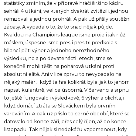
statistiky zmíním, že v přípravě hráči širšího kádru
sehráli 4 utkání, ve kterých dvakrát zvítězili, jednou
remizovali a jednou prohráli. A pak už přišly soutěžní
zápasy. A vypadalo to, že to snad nějak půjde.
Kvaldou na Champions league jsme projeli jak nůž
máslem, úspěšně jsme přešli přes tři předkola s
bilancí pěti výher a jednoho nerozhodného
výsledku, no a po devatenácti letech jsme se
konečně mohli těšit na pohárová utkání proti
absolutní elitě. Ani v lize zprvu to nevypadalo na
nějaký malér, i když ta hra kolikrát byla, jak to jenom
napsat kulantně, velice úsporná. V červenci a srpnu
to ještě fungovalo i výsledkově, 6 výher a plichta, i
když domácí ztráta se Slováckem byla prvním
varováním. A pak už přišlo to černé období, které se
datovalo od konce září, přes celý říjen, až do konce
listopadu. Tak nějak si nedokážu vzpomenout, kdy