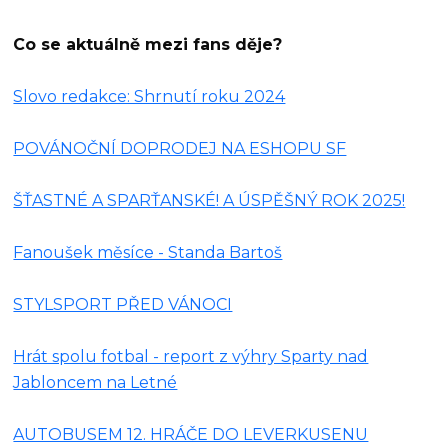
Co se aktuálně mezi fans děje?
Slovo redakce: Shrnutí roku 2024
POVÁNOČNÍ DOPRODEJ NA ESHOPU SF
ŠŤASTNÉ A SPARŤANSKÉ! A ÚSPĚŠNÝ ROK 2025!
Fanoušek měsíce - Standa Bartoš
STYLSPORT PŘED VÁNOCI
Hrát spolu fotbal - report z výhry Sparty nad
Jabloncem na Letné
AUTOBUSEM 12. HRÁČE DO LEVERKUSENU