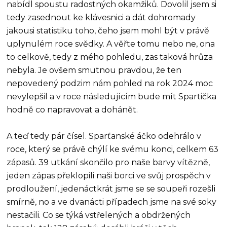
nabídl spoustu radostných okamžiků. Dovolil jsem si
tedy zasednout ke klávesnici a dát dohromady
jakousi statistiku toho, čeho jsem mohl být v právě
uplynulém roce svědky. A věřte tomu nebo ne, ona
to celkově, tedy z mého pohledu, zas taková hrůza
nebyla. Je ovšem smutnou pravdou, že ten
nepovedený podzim nám pohled na rok 2024 moc
nevylepšil a v roce následujícím bude mít Spartička
hodně co napravovat a dohánět.
A teď tedy pár čísel. Sparťanské áčko odehrálo v
roce, který se právě chýlí ke svému konci, celkem 63
zápasů. 39 utkání skončilo pro naše barvy vítězně,
jeden zápas překlopili naši borci ve svůj prospěch v
prodloužení, jedenáctkrát jsme se se soupeři rozešli
smírně, no a ve dvanácti případech jsme na své soky
nestačili. Co se týká vstřelených a obdržených