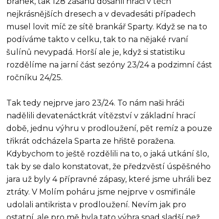
branek, tak 128 zásahů dosáhli hráči v těch
nejkrásnějších dresech a v devadesáti případech
musel lovit míč ze sítě brankář Sparty. Když se na to
podíváme takto v celku, tak to na nějaké rvaní
šulínů nevypadá. Horší ale je, když si statistiku
rozdělíme na jarní část sezóny 23/24 a podzimní část
ročníku 24/25.
Tak tedy nejprve jaro 23/24. To nám naši hráči
nadělili devatenáctkrát vítězství v základní hrací
době, jednu výhru v prodloužení, pět remíz a pouze
třikrát odcházela Sparta ze hřiště poražena.
Kdybychom to ještě rozdělili na to, o jaká utkání šlo,
tak by se dalo konstatovat, že předzvěstí úspěšného
jara už byly 4 přípravné zápasy, které jsme uhráli bez
ztráty. V Molím poháru jsme nejprve v osmifinále
udolali antikrista v prodloužení. Nevím jak pro
ostatní, ale pro mě byla tato výhra snad sladší než