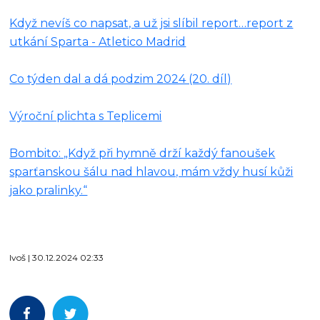
Když nevíš co napsat, a už jsi slíbil report…report z
utkání Sparta - Atletico Madrid
Co týden dal a dá podzim 2024 (20. díl)
Výroční plichta s Teplicemi
Bombito: „Když při hymně drží každý fanoušek
sparťanskou šálu nad hlavou, mám vždy husí kůži
jako pralinky.“
Ivoš | 30.12.2024 02:33