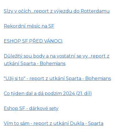
Slzy v očích…report z výjezdu do Rotterdamu
Rekordní měsíc na SF
ESHOP SF PŘED VÁNOCI
Důležitý sou body a na vostatní se vy…report z
utkání Sparta - Bohemians
"Užij si to" - report z utkání Sparta - Bohemians
Co týden dal a dá podzim 2024 (21. díl)
Eshop SF - dárkové sety
Vím to sám - report z utkání Dukla - Sparta