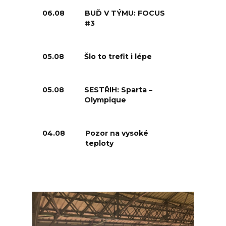
06.08
BUĎ V TÝMU: FOCUS
#3
05.08
Šlo to trefit i lépe
05.08
SESTŘIH: Sparta –
Olympique
04.08
Pozor na vysoké
teploty