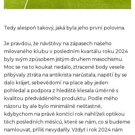
Tedy alespoň takový, jaká byla jeho první polovina.
Je pravdou, že návštěvy na zápasech našeho
milovaného klubu v posledním kvartálu roku 2024
byly svým způsobem jistým druhem masochismu.
Moc se na to koukat nedalo, ztracené body vesele
přibývaly ztráta na antikrista narůstala, napětí by se
dalo krájet, sebevědomí na place aby jeden
pohledal a podpora z hlediště klesala úměrně s
kvalitou předváděného produktu. Podle mého
názoru by ale bylo minimálně nešťastné,
kdybychom na právě končící rok nahlíželi optikou
těch posledních měsíců, které se nám, co si budeme
namlouvat, příliš nevydařily. Vždyť i rok 2024 nám