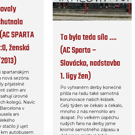
povaly
chutnala
(AC SPARTA
To byla teda síla ….
0:0, ženská
(AC Sparta –
/2013)
Slovácko, nadstavba
i sparťanským
1. ligy žen)
 nová sezóna.
ly přijatelné
Po vyhraném derby konečně
eré zatím ani
přišla na řadu také samotná
sahují úrovně
korunovace našich krásek.
ých kolegů. Navíc
Celý týden se čekalo a čekalo,
„Barcelona v
mnoho z nás nemohlo ani
usela ani
dospat. Po velkém úspěchu
alekého
rudých fans na derby jsme
 stačilo jí ujet
kromě samotného zápasu a
0 km autobusem