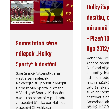
Holky če
desítku, 
náramně 
- Plzeň 1
Samostatná série
liga 2012
nálepek „Holky
Konečně! Už 
Sparty“ k dostání
ženám začala
Na úvod přije
soupeřky, kt
Sparťanské fotbalistky mají
zdaleka nedo
vlastní sérii nálepek.
jejich mužsk
Neváhejte si ji pořídit a vylepit
tato ženská 
třeba motiv Sparta je krásná,
sukních“ nem
či Vládkyně Sparty. K dostání
cestovat z d
budou na sobotním pochodu
Španělska, ale
za tradiční částku pár zlatek a
nějakých 10
v tradiční XL velikosti.