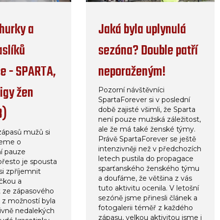
hurky a
Jaká byla uplynulá
aslíků
sezóna? Double patří
ce - SPARTA,
neporaženým!
 ligy žen
Pozorní návštěvníci
SpartaForever si v poslední
3)
době zajisté všimli, že Sparta
není pouze mužská záležitost,
ale že má také ženské týmy.
zápasů mužů si
Právě SpartaForever se ještě
žeme o
intenzivněji než v předchozích
í pauze
letech pustila do propagace
přesto je spousta
sparťanského ženského týmu
si zpříjemnit
a doufáme, že většina z vás
ičkou a
tuto aktivitu ocenila. V letošní
 ze zápasového
sezóně jsme přinesli článek a
 z možností byla
fotogalerii téměř z každého
tivně nedalekých
zápasu, velkou aktivitou jsme i