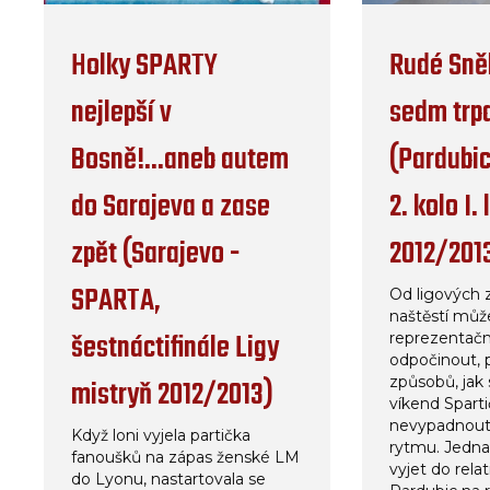
Holky SPARTY
Rudé Sně
nejlepší v
sedm trp
Bosně!...aneb autem
(Pardubi
do Sarajeva a zase
2. kolo I.
zpět (Sarajevo -
2012/201
SPARTA,
Od ligových 
naštěstí mů
šestnáctifinále Ligy
reprezentačn
odpočinout, 
mistryň 2012/2013)
způsobů, jak 
víkend Spart
nevypadnout
Když loni vyjela partička
rytmu. Jedna
fanoušků na zápas ženské LM
vyjet do rela
do Lyonu, nastartovala se