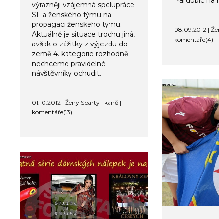
Pardubic na r
výrazněji vzájemná spolupráce
SF a ženského týmu na
propagaci ženského týmu.
08.09.2012 | Že
Aktuálně je situace trochu jiná,
komentáře(4)
avšak o zážitky z výjezdu do
země 4. kategorie rozhodně
nechceme pravidelné
návštěvníky ochudit.
01.10.2012 | Ženy Sparty | káně |
komentáře(13)