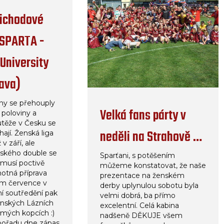
ichodové
 SPARTA -
University
rava)
iny se přehouply
Velká fans párty v
 poloviny a
utěže v Česku se
neděli na Strahově …
ají. Ženská liga
 v září, ale
ského double se
Sparťani, s potěšením
musí poctivě
můžeme konstatovat, že naše
motná příprava
prezentace na ženském
em července v
derby uplynulou sobotu byla
ní soutředění pak
velmi dobrá, ba přímo
ánských Lázních
excelentní. Celá kabina
mých kopcích :)
nadšeně DĚKUJE všem
pořadu dne zápas