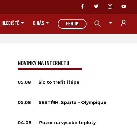
 HLEDIŠTĚ
O NÁS
ESHOP
NOVINKY NA INTERNETU
05.08
Šlo to trefit i lépe
05.08
SESTŘIH: Sparta – Olympique
04.08
Pozor na vysoké teploty