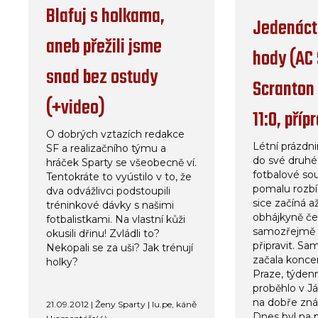
Blafuj s holkama,
Jedenáct
aneb přežili jsme
hody (AC
snad bez ostudy
Scranton 
(+video)
11:0, příp
O dobrých vztazích redakce
Létní prázdn
SF a realizačního týmu a
do své druhé
hráček Sparty se všeobecně ví.
fotbalové so
Tentokráte to vyústilo v to, že
pomalu rozbíh
dva odvážlivci podstoupili
sice začíná až
tréninkové dávky s našimi
obhájkyně če
fotbalistkami. Na vlastní kůži
samozřejmě 
okusili dřinu! Zvládli to?
připravit. Sa
Nekopali se za uši? Jak trénují
začala konc
holky?
Praze, týden
proběhlo v J
na dobře zná
21.09.2012 | Ženy Sparty | lu.pe, káně
Dnes byl na 