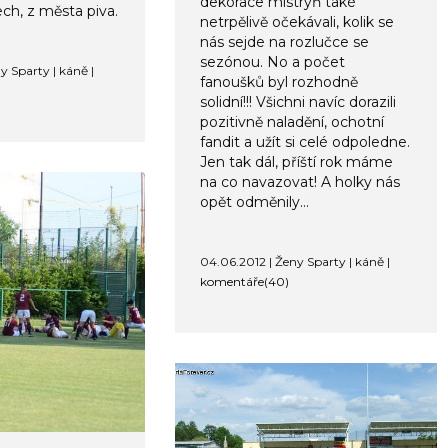
dekorace mistryň také
ch, z města piva.
netrpělivě očekávali, kolik se
nás sejde na rozlučce se
sezónou. No a počet
y Sparty | káně |
fanoušků byl rozhodně
solidní!!! Všichni navíc dorazili
pozitivně naladění, ochotní
fandit a užít si celé odpoledne.
Jen tak dál, příští rok máme
na co navazovat! A holky nás
opět odměnily...
04.06.2012 | Ženy Sparty | káně |
komentáře(40)