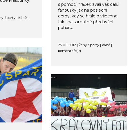
udé krasotinky.
s pomocí hráček zvali vás další
fanoušky jak na poslední
derby, kdy se hrálo o všechno,
ny Sparty | káně |
tak i na samotné předávání
poháru.
25.06.2012 | Ženy Sparty | káně |
komentáře(9)