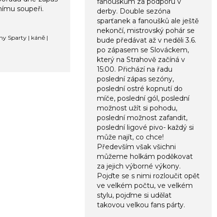
fanouškům za podporu v
vnímu soupeři.
derby. Double sezóna
sparťanek a fanoušků ale ještě
nekončí, mistrovský pohár se
ny Sparty | káně |
bude předávat až v neděli 3.6.
po zápasem se Slováckem,
který na Strahově začíná v
15:00. Přichází na řadu
poslední zápas sezóny,
poslední ostré kopnutí do
míče, poslední gól, poslední
možnost užít si pohodu,
poslední možnost zafandit,
poslední ligové pivo- každý si
může najít, co chce!
Především však všichni
můžeme holkám poděkovat
za jejich výborné výkony.
Pojďte se s nimi rozloučit opět
ve velkém počtu, ve velkém
stylu, pojďme si udělat
takovou velkou fans párty.